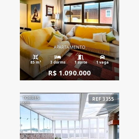
APARTAMENTO
85 m²
3 dorms
1 suíte
1 vaga
R$ 1.090.000
TORRES
REF 3355
610