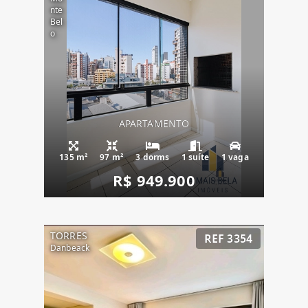
nte
Bel
o
APARTAMENTO
135 m²
97 m²
3 dorms
1 suíte
1 vaga
R$ 949.900
TORRES
REF 3354
Danbeack