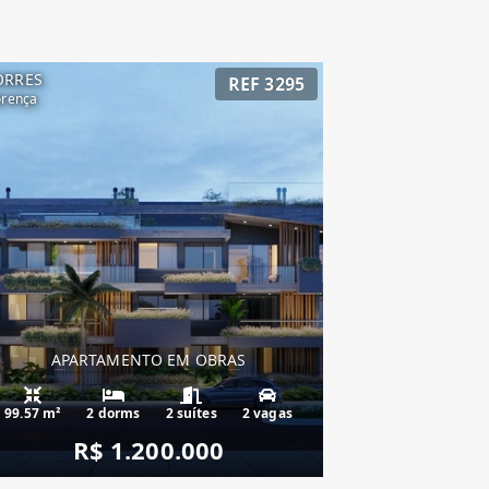
ORRES
REF 3295
orença
APARTAMENTO EM OBRAS
99.57 m²
2 dorms
2 suítes
2 vagas
R$ 1.200.000