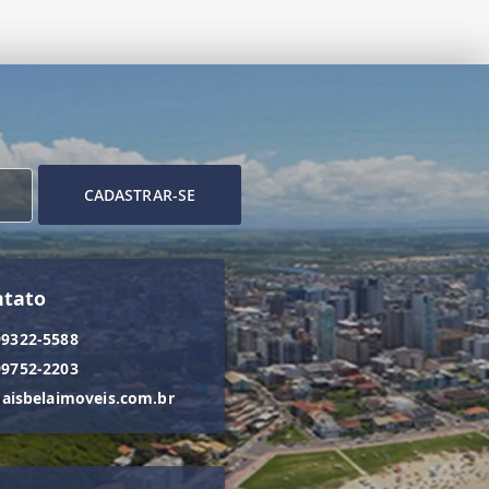
CADASTRAR-SE
ntato
99322-5588
99752-2203
isbelaimoveis.com.br