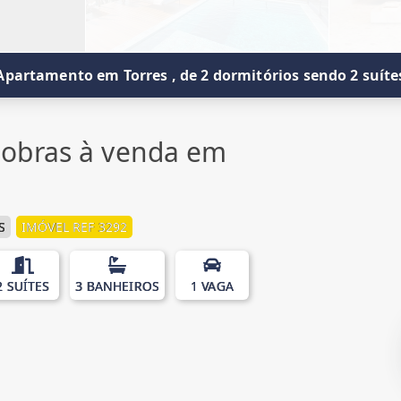
Apartamento em Torres , de 2 dormitórios sendo 2 suíte
obras à venda em
S
IMÓVEL REF 3292
2 SUÍTES
3 BANHEIROS
1 VAGA