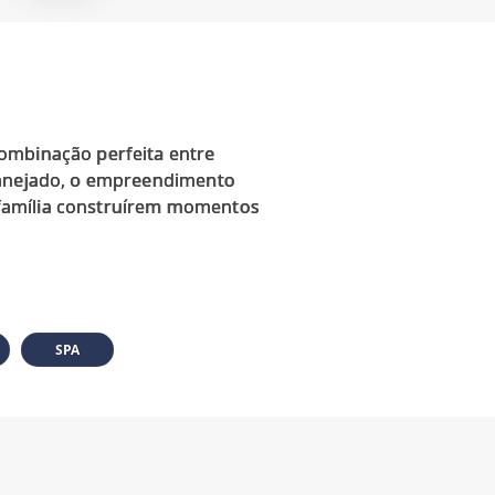
combinação perfeita entre
planejado, o empreendimento
 família construírem momentos
SPA