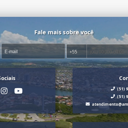
Fale mais sobre você
ociais
Co
(51) 
(51) 
atendimento@ama