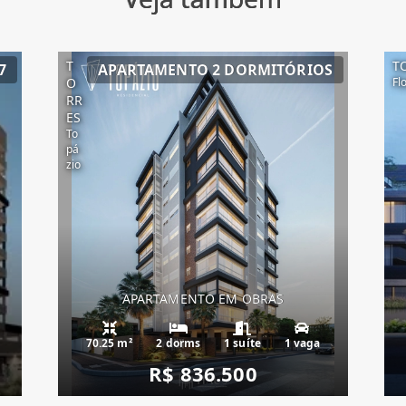
T
T
7
APARTAMENTO 2 DORMITÓRIOS
O
Fl
RR
ES
To
pá
zio
APARTAMENTO EM OBRAS
70.25 m²
2 dorms
1 suíte
1 vaga
R$ 836.500