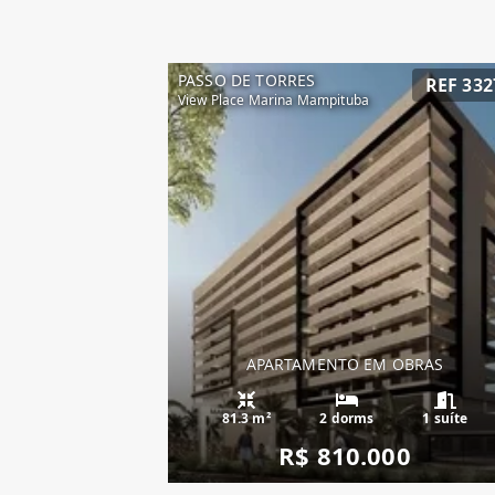
PASSO DE TORRES
REF 332
View Place Marina Mampituba
APARTAMENTO EM OBRAS
81.3 m²
2 dorms
1 suíte
R$ 810.000