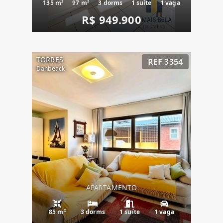
135 m²
97 m²
3 dorms
1 suíte
1 vaga
R$ 949.900
TORRES
REF 3354
Danbeack
APARTAMENTO
85 m²
3 dorms
1 suíte
1 vaga