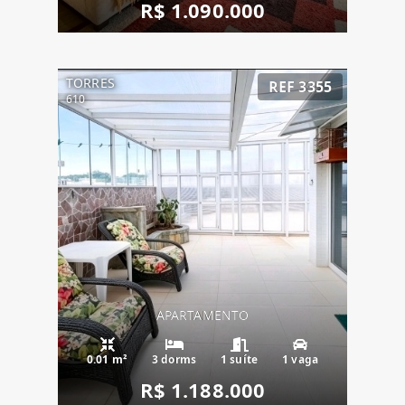
R$ 1.090.000
TORRES
REF 3355
610
APARTAMENTO
0.01 m²
3 dorms
1 suíte
1 vaga
R$ 1.188.000