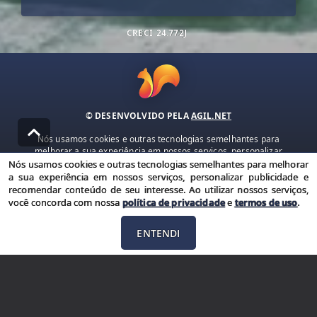
CRECI
24.772J
© DESENVOLVIDO PELA
AGIL.NET
Nós usamos cookies e outras tecnologias semelhantes para
melhorar a sua experiência em nossos serviços, personalizar
publicidade e recomendar conteúdo de seu interesse. Ao utilizar
Nós usamos cookies e outras tecnologias semelhantes para melhorar
nossos serviços, você concorda com nossa política de privacidade e
a sua experiência em nossos serviços, personalizar publicidade e
termos de uso.
recomendar conteúdo de seu interesse. Ao utilizar nossos serviços,
você concorda com nossa
política de privacidade
e
termos de uso
.
Política de Privacidade
Termos de uso
ENTENDI