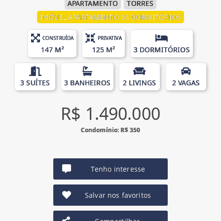
APARTAMENTO
TORRES
IMÓVEL APARTAMENTO 03 DORMITÓRIOS
CONSTRUÍDA
PRIVATIVA
147 M²
125 M²
3 DORMITÓRIOS
3 SUÍTES
3 BANHEIROS
2 LIVINGS
2 VAGAS
R$ 1.490.000
Condomínio: R$ 350
Tenho interesse
Salvar nos favoritos