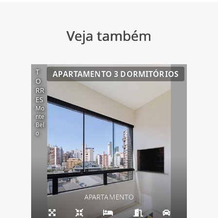
Veja também
T
APARTAMENTO 3 DORMITÓRIOS
O
RR
ES
Mo
nte
Bel
o
APARTAMENTO