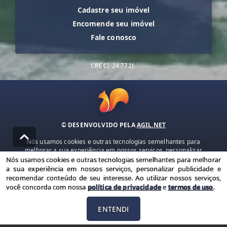
Cadastre seu imóvel
Encomende seu imóvel
Fale conosco
CRECI
24.772J
© DESENVOLVIDO PELA
AGIL.NET
Nós usamos cookies e outras tecnologias semelhantes para
melhorar a sua experiência em nossos serviços, personalizar
publicidade e recomendar conteúdo de seu interesse. Ao utilizar
Nós usamos cookies e outras tecnologias semelhantes para melhorar
nossos serviços, você concorda com nossa política de privacidade e
a sua experiência em nossos serviços, personalizar publicidade e
termos de uso.
recomendar conteúdo de seu interesse. Ao utilizar nossos serviços,
você concorda com nossa
política de privacidade
e
termos de uso
.
Política de Privacidade
Termos de uso
ENTENDI