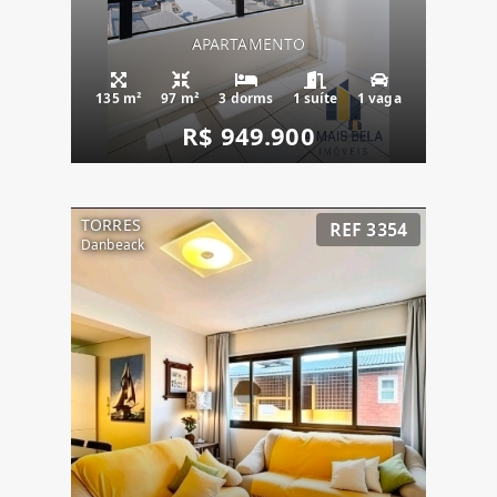
APARTAMENTO
135 m²
97 m²
3 dorms
1 suíte
1 vaga
R$ 949.900
TORRES
REF 3354
Danbeack