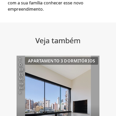
com a sua família conhecer esse novo
Veja também
T
APARTAMENTO 3 DORMITÓRIOS
O
RR
ES
Mo
nte
Bel
o