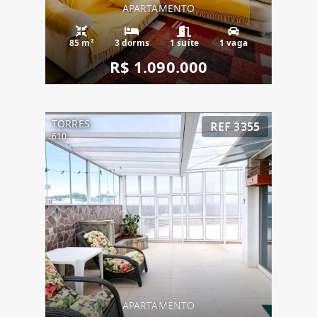
APARTAMENTO
85 m²
3 dorms
1 suíte
1 vaga
R$ 1.090.000
TORRES
REF 3355
610
APARTAMENTO