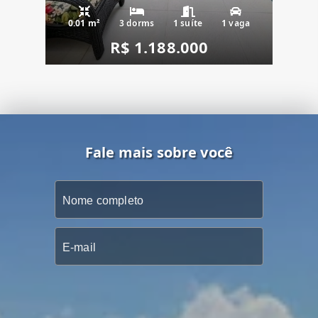
0.01 m²
3 dorms
1 suíte
1 vaga
R$ 1.188.000
Fale mais sobre você