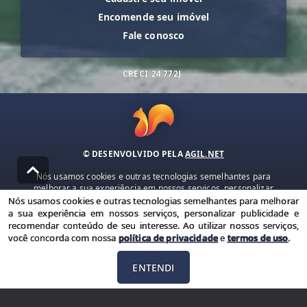
Encomende seu imóvel
Fale conosco
CRECI
24.772J
© DESENVOLVIDO PELA
AGIL.NET
Nós usamos cookies e outras tecnologias semelhantes para
melhorar a sua experiência em nossos serviços, personalizar
publicidade e recomendar conteúdo de seu interesse. Ao utilizar
Nós usamos cookies e outras tecnologias semelhantes para melhorar
nossos serviços, você concorda com nossa política de privacidade e
a sua experiência em nossos serviços, personalizar publicidade e
termos de uso.
recomendar conteúdo de seu interesse. Ao utilizar nossos serviços,
você concorda com nossa
política de privacidade
e
termos de uso
.
Política de Privacidade
Termos de uso
ENTENDI