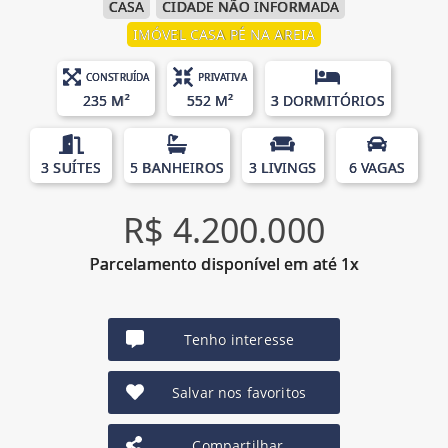
CASA
CIDADE NÃO INFORMADA
IMÓVEL CASA PÉ NA AREIA
CONSTRUÍDA
PRIVATIVA
235 M²
552 M²
3 DORMITÓRIOS
3 SUÍTES
5 BANHEIROS
3 LIVINGS
6 VAGAS
R$ 4.200.000
Parcelamento disponível em até 1x
Tenho interesse
Salvar nos favoritos
Compartilhar