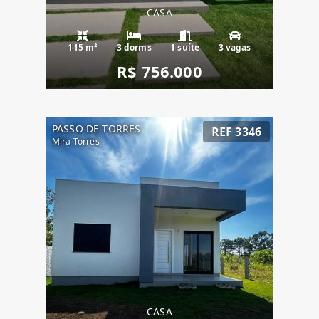
CASA
115 m²
3 dorms
1 suíte
3 vagas
R$ 756.000
PASSO DE TORRES
REF 3346
Mira Torres
CASA