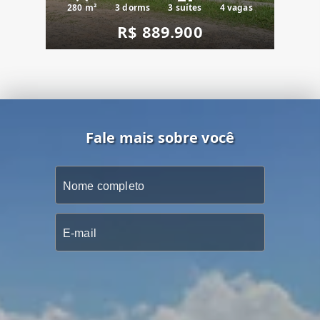
280 m²
3 dorms
3 suítes
4 vagas
R$ 889.900
Fale mais sobre você